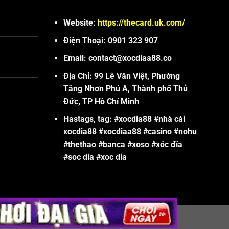
Website:
https://thecard.uk.com/
Điện Thoại: 0901 323 907
Email:
contact@xocdiaa88.co
Địa Chỉ:
99 Lê Văn Việt, Phường
Tăng Nhơn Phú A, Thành phố Thủ
Đức, TP Hồ Chí Minh
Hastags, tag:
#xocdia88 #nhà cái
xocdia88 #xocdiaa88 #casino #nohu
#thethao #banca #xoso #xóc đĩa
#soc dia #xoc dia