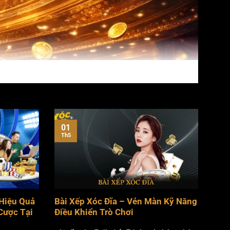
01
Th5
 Hiệu Quả
Bài Xếp Xóc Đĩa – Vén Màn Kỹ Năng
Cược Tại
Điều Khiển Trò Chơi