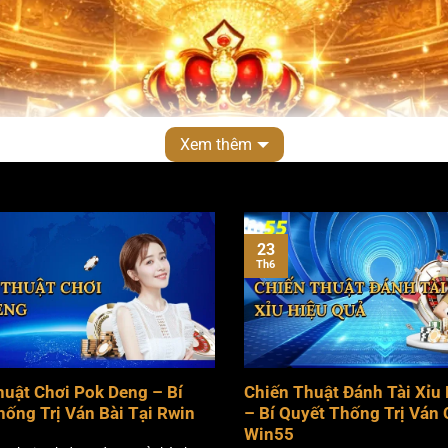
Xem thêm
23
Th6
huật Chơi Pok Deng – Bí
Chiến Thuật Đánh Tài Xỉu
ống Trị Ván Bài Tại Rwin
– Bí Quyết Thống Trị Ván 
Win55