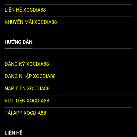
LIÊN HỆ XOCDIA88
KHUYẾN MÃI XOCDIA88
HƯỚNG DẪN
ĐĂNG KÝ XOCDIA88
ĐĂNG NHẬP XOCDIA88
NẠP TIỀN XOCDIA88
RÚT TIỀN XOCDIA88
TẢI APP XOCDIA88
LIÊN HỆ