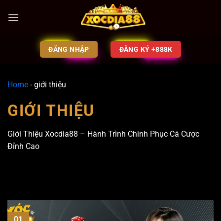
ĐĂNG NHẬP
ĐĂNG KÝ +888K
Home
-
giới thiệu
GIỚI THIỆU
Giới Thiệu Xocdia88 – Hành Trình Chinh Phục Cá Cược
Đỉnh Cao
01