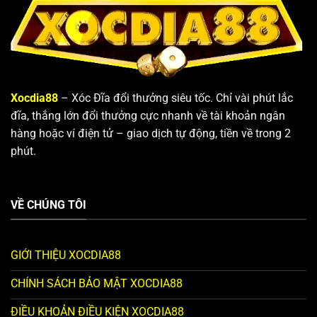
Xocdia88
– Xóc Đĩa đổi thưởng siêu tốc. Chỉ vài phút lắc
đĩa, thắng lớn đổi thưởng cực nhanh về tài khoản ngân
hàng hoặc ví điện tử – giao dịch tự động, tiền về trong 2
phút.
VỀ CHÚNG TÔI
GIỚI THIỆU XOCDIA88
CHÍNH SÁCH BẢO MẬT XOCDIA88
ĐIỀU KHOẢN ĐIỀU KIỆN XOCDIA88