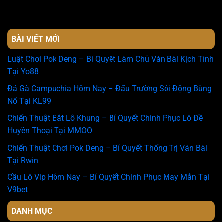
BÀI VIẾT MỚI
Luật Chơi Pok Deng – Bí Quyết Làm Chủ Ván Bài Kịch Tính
Tại Yo88
Đá Gà Campuchia Hôm Nay – Đấu Trường Sôi Động Bùng
Nổ Tại KL99
Chiến Thuật Bắt Lô Khung – Bí Quyết Chinh Phục Lô Đề
Huyền Thoại Tại MMOO
Chiến Thuật Chơi Pok Deng – Bí Quyết Thống Trị Ván Bài
Tại Rwin
Cầu Lô Vip Hôm Nay – Bí Quyết Chinh Phục May Mắn Tại
V9bet
DANH MỤC