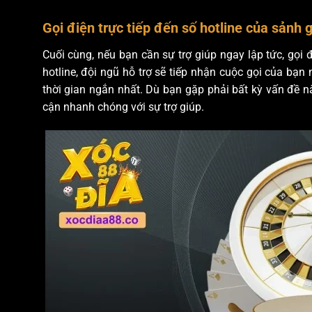
Gọi điện trực tiếp đến số hotline của sảnh
Cuối cùng, nếu bạn cần sự trợ giúp ngay lập tức, gọi 
hotline, đội ngũ hỗ trợ sẽ tiếp nhận cuộc gọi của bạn
thời gian ngắn nhất. Dù bạn gặp phải bất kỳ vấn đề 
cận nhanh chóng với sự trợ giúp.