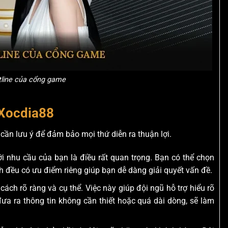
tline của cổng game
 Xocdia88
ố cần lưu ý để đảm bảo mọi thứ diễn ra thuận lợi.
ới nhu cầu của bạn là điều rất quan trọng. Bạn có thể chọn
ách đều có ưu điểm riêng giúp bạn dễ dàng giải quyết vấn đề.
 cách rõ ràng và cụ thể. Việc này giúp đội ngũ hỗ trợ hiểu rõ
ưa ra thông tin không cần thiết hoặc quá dài dòng, sẽ làm