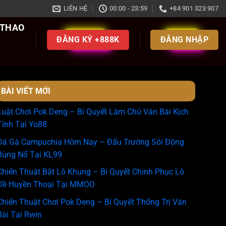
LIÊN HỆ
00:00 - 23:59
+84 901 323 907
 THAO
ĐĂNG KÝ +888K
ĐĂNG NHẬP
BÀI VIẾT MỚI
Luật Chơi Pok Deng – Bí Quyết Làm Chủ Ván Bài Kịch
Tính Tại Yo88
Đá Gà Campuchia Hôm Nay – Đấu Trường Sôi Động
Bùng Nổ Tại KL99
Chiến Thuật Bắt Lô Khung – Bí Quyết Chinh Phục Lô
Đề Huyền Thoại Tại MMOO
Chiến Thuật Chơi Pok Deng – Bí Quyết Thống Trị Ván
Bài Tại Rwin