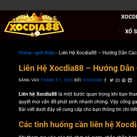
XOCD
XỔ 
Home
-
giới thiệu
-
Liên Hệ Xocdia88 – Hướng Dẫn Các
Liên Hệ Xocdia88 – Hướng Dẫn 
ĐĂNG VÀO
THÁNG 5 1, 2025
BỞI
XOCDIA88
Liên hệ Xocdia88
là một bước quan trọng khi bạn tha
quyết mọi vấn đề phát sinh nhanh chóng. Vậy cổng 
Bài viết dưới đây sẽ cung cấp cho bạn thông tin chi ti
Các tình huống cần liên hệ Xocd