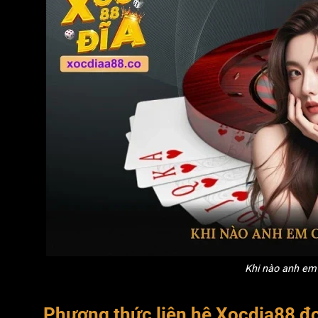
Khi nào anh em 
Phương thức liên hệ Xocdia88 đơ