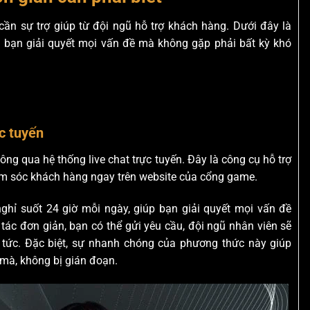
 cần sự trợ giúp từ đội ngũ hỗ trợ khách hàng. Dưới đây là
p bạn giải quyết mọi vấn đề mà không gặp phải bất kỳ khó
c tuyến
ông qua hệ thống live chat trực tuyến. Đây là công cụ hỗ trợ
chăm sóc khách hàng ngay trên website của cổng game.
nghỉ suốt 24 giờ mỗi ngày, giúp bạn giải quyết mọi vấn đề
 tác đơn giản, bạn có thể gửi yêu cầu, đội ngũ nhân viên sẽ
p tức. Đặc biệt, sự nhanh chóng của phương thức này giúp
mà, không bị gián đoạn.