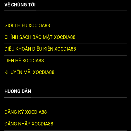
VỀ CHÚNG TÔI
GIỚI THIỆU XOCDIA88
CHÍNH SÁCH BẢO MẬT XOCDIA88
ĐIỀU KHOẢN ĐIỀU KIỆN XOCDIA88
LIÊN HỆ XOCDIA88
KHUYẾN MÃI XOCDIA88
HƯỚNG DẪN
ĐĂNG KÝ XOCDIA88
ĐĂNG NHẬP XOCDIA88